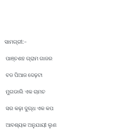
ସାମଗ୍ରୀ:-
ପାଞ୍ଚଶହ ଗ୍ରାମ ଗାଜର
ବଡ ପିଆଜ ଦେଢ଼ଟା
ମୁଗଡାଲି ଏକ ଚାମଚ
ସର କଢ଼ା ଦୁଗ୍ଧ ଏକ କପ
ଆବଶ୍ୟକ ଅନୁଯାୟୀ ଲୁଣ