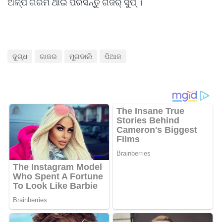
ଅଳ୍ପ ଗରମ ଥାଇ ପରସନ୍ତୁ ଗଜର୍ ସୁପ୍ ।
ଦୁଗ୍ଧ
ଗାଜର
ମୁଗଡାଲି
ପିଆଜ