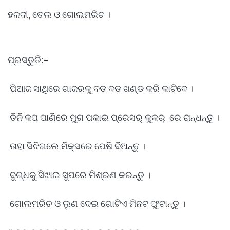
ହଳଦୀ, ତେଲ ଓ ଗୋଲମରିଚ ।
ପ୍ରସ୍ତୁତି:-
ପିଆଜ ସାଥିରେ ଗାଜରକୁ ବଡ ବଡ ଖଣ୍ଡ କରି କାଟିବେ ।
ତିନି କପ ପାଣିରେ ମୁଗ ପକାଇ ପ୍ରେସର୍ କୁକର୍ ରେ ରାନ୍ଧନ୍ତୁ ।
ତାହା ସିଝିଗଲେ ମିକ୍ସରେ ପେଷି ଦିଅନ୍ତୁ ।
ଦୁଗ୍ଧକୁ ସିଝାଇ ସୁପରେ ମିଶ୍ରଣ କରନ୍ତୁ ।
ଗୋଲମରିଚ ଓ ଲୁଣ ଦେଇ ଗୋଟିଏ ମିନଟ ଫୁଟାନ୍ତୁ ।