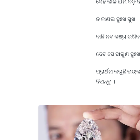
ସେହି କାଳ ଯମ ବଡ଼ 
ନ ଜାଣଇ ଦୁଃଖ ସୁଖ
ବାଛି ନବ କଞ୍ଚା ରଖିବ
ଦେବ ସେ ଦାରୁଣ ଦୁଃଖର
ପ୍ରାର୍ଥନା କରୁଛି ତା
ଦିଅନ୍ତୁ ।