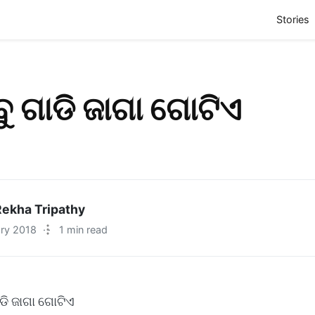
(
Stories
ବୁ ଗାଡି ଜାଗା ଗୋଟିଏ
ekha Tripathy
ary 2018
·
1 min read
ାଡି ଜାଗା ଗୋଟିଏ