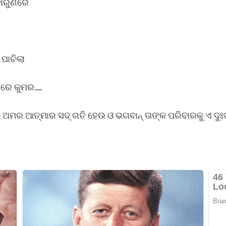
ଦାରୁଣରେ
 ପାଚିଲା
େ କୁମର.....
ଙ୍କ ଅମର ଆତ୍ମାର ସଦ୍ ଗତି ହେଉ ଓ ଭଗବାନ୍ ତାଙ୍କ ପରିବାରକୁ ଏ ଦୁଃଖ