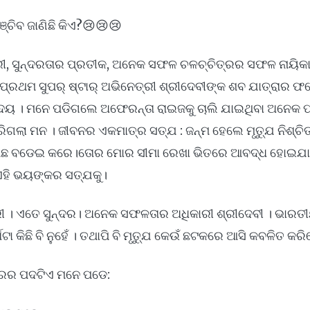
୍ଚିବ ଜାଣିଛି କିଏ?😢😢😢
ୀ, ସୁନ୍ଦରତାର ପ୍ରତୀକ, ଅନେକ ସଫଳ ଚଳଚ୍ଚିତ୍ରର ସଫଳ ନାୟିକା ତ
୍ରଥମ ସୁପର୍ ଷ୍ଟାର୍ ଅଭିନେତ୍ରୀ ଶ୍ରୀଦେବୀଙ୍କ ଶବ ଯାତ୍ରାର ଫ
ୃଦୟ । ମନେ ପଡିଗଲେ ଅଫେରନ୍ତା ରାଇଜକୁ ଚାଲି ଯାଇଥିବା ଅନେକ ପ
ଲା ମନ । ଜୀବନର ଏକମାତ୍ର ସତ୍ଯ : ଜନ୍ମ ହେଲେ ମୃତ୍ଯୁ ନିଶ୍ଚିତ 
 ମିଛ ବଡେଇ କରେ।ତୋର ମୋର ସୀମା ରେଖା ଭିତରେ ଆବଦ୍ଧ ହୋଇଯ
ା ଏହି ଭୟଙ୍କର ସତ୍ଯକୁ।
ୀ । ଏତେ ସୁନ୍ଦର। ଅନେକ ସଫଳତାର ଅଧିକାରୀ ଶ୍ରୀଦେବୀ । ଭାର
 କିଛି ବି ନୁହେଁ । ତଥାପି ବି ମୃତ୍ଯୁ କେଉଁ ଛଟକରେ ଆସି କବଳିତ କରି
ଦ୍ରର ପଦଟିଏ ମନେ ପଡେ: