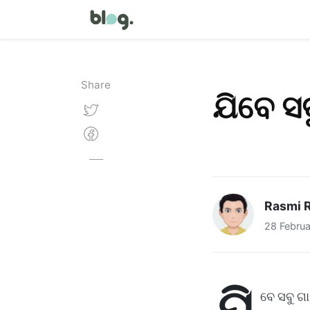
Share
ଯିବେ ସ
Rasmi R
28 Febru
ଯି
ବେ ସବୁ ଗ