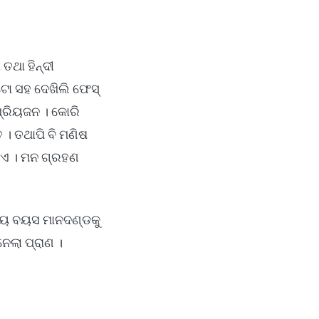
ଥା ହିନ୍ଦୀ
ଟୋ ସହ ଦେଖିଲି ଫେସ୍
୍ରିୟଜନ । କୋରି
। ତଥାପି ବି ମଣିଷ
ାଏ । ମନ ଗ୍ରହଣ
ତୀୟ ବୟସ ମାନଦଣ୍ଡକୁ
ନେଲା ପ୍ରାଣ ।