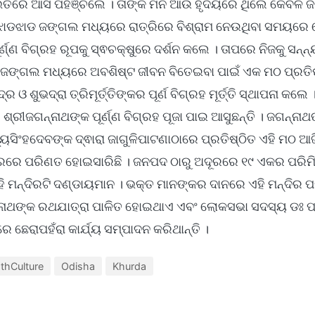
ିତରେ ଆସି ପହଞ୍ଚିଲେ । ତାଙ୍କ ମନ ଆଉ ହୃଦୟରେ ଥିଲେ କେବଳ ଜଗନ
ଝାଡଝାଡ ଜଙ୍ଗଲ ମଧ୍ୟରେ ରାତ୍ରିରେ ବିଶ୍ରାମ ନେଉଥିବା ସମୟରେ 
୍ଣ୍ଣ ବିଗ୍ରହ ରୂପକୁ ସ୍ଵଚକ୍ଷୁରେ ଦର୍ଶନ କଲେ । ତାପରେ ନିଜକୁ ସନ୍ନ
ି ଜଙ୍ଗଲ ମଧ୍ୟରେ ଅବଶିଷ୍ଟ ଜୀବନ ବିତେଇବା ପାଇଁ ଏକ ମଠ ପ୍ରତି
ଓ ଶୁଭଦ୍ରା ତ୍ରିମୂର୍ତ୍ତିଙ୍କର ପୂର୍ଣ ବିଗ୍ରହ ମୂର୍ତ୍ତି ସ୍ଥାପନା କଲେ 
ଶ୍ରୀଜଗନ୍ନାଥଙ୍କ ପୂର୍ଣ୍ଣ ବିଗ୍ରହ ପୂଜା ପାଇ ଆସୁଛନ୍ତି । ଜଗନ୍ନ
୍ୟସିଂହଦେବଙ୍କ ଦ୍ଵାରା ଜାଗୁଳିପାଟଣାଠାରେ ପ୍ରତିଷ୍ଠିତ ଏହି ମଠ ଆ
ନ୍ଦିରରେ ପରିଣତ ହୋଇସାରିଛି । ଜନପଦ ଠାରୁ ଅଦୂରରେ ୧୯ ଏକର ପରି
ି ମନ୍ଦିରଟି ଦଣ୍ଡାୟମାନ । ଭକ୍ତ ମାନଙ୍କର ଦାନରେ ଏହି ମନ୍ଦିର ପରି
ଗନ୍ନାଥଙ୍କ ରଥଯାତ୍ରା ପାଳିତ ହୋଇଥାଏ ଏବଂ ଲୋକସଭା ସଦସ୍ୟ ଡଃ ପ
 ଛେରାପହଁରା କାର୍ଯ୍ୟ ସମ୍ପାଦନ କରିଥାନ୍ତି ।
thCulture
Odisha
Khurda