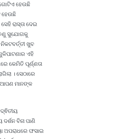
 ଗୋଟିଏ ହେଉଛି
ି ହେଉଛି
 ସେହି ରାସ୍ତା ଦେଇ
ତେଣୁ ସୁଯୋଗକୁ
ିକଟବର୍ତ୍ତୀ ଖୁବ
ୁଳିପାଟଣାର ଏହି
େ କେମିତି ପୂର୍ଣ୍ଣତା
ାଗିଲା । ସେଠାରେ
ସହ ଆପଣ ମାନଙ୍କ
 ଦ୍ଵିତୀୟ
ର୍ଶନ ବିନା ପାଣି
ତ୍ୟା ଅପରାଧରେ ଫସାଇ