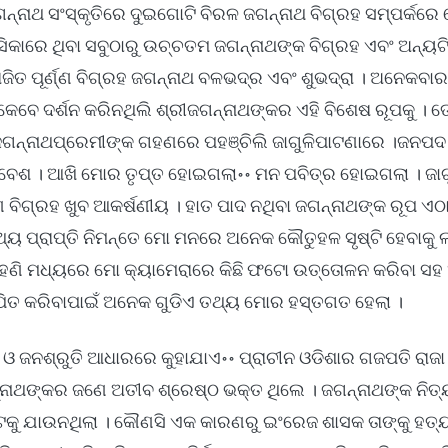
ଗନ୍ନାଥ ସଂସ୍କୃତିରେ ଦୁଇଗୋଟି ବିରଳ ଜଗନ୍ନାଥ ବିଗ୍ରହ ସମ୍ପର୍କରେ
ସିକାରେ ଥିବା ସବୁଠାରୁ ଉଚ୍ଚତମ ଜଗନ୍ନାଥଙ୍କ ବିଗ୍ରହ ଏବଂ ଅନ୍ୟଟ
ାଜିତ ପୂର୍ଣ୍ଣ ବିଗ୍ରହ ଜଗନ୍ନାଥ ବଳଭଦ୍ର ଏବଂ ଶୁଭଦ୍ରା । ଅନେକବାର
 କେବେ ଦର୍ଶନ କରିନଥିଲି ଶ୍ରୀଜଗନ୍ନାଥଙ୍କର ଏହି ବିଶେଷ ରୂପକୁ । 
 ଜଗନ୍ନାଥପ୍ରେମୀଙ୍କ ଗହଣରେ ପହଞ୍ଚିଲି ଜାଗୁଳିପାଟଣାରେ ।ଜନପଦ ନ
ବେଶ । ଆଖି ମୋର ତୃପ୍ତ ହୋଇଗଲା॰॰ ମନ ପବିତ୍ର ହୋଇଗଲା । ଜାଗ
ଣ ବିଗ୍ରହ ଖୁବ ଆକର୍ଷଣୀୟ । ହାତ ପାଦ ନଥିବା ଜଗନ୍ନାଥଙ୍କ ରୂପ ଏଠାର
୍ୟ ପ୍ରାପ୍ତି ନିମନ୍ତେ ମୋ ମନରେ ଅନେକ କୌତୁହଳ ସୃଷ୍ଟି ହେବାକୁ ଲ
ର ରହଣି ମଧ୍ୟରେ ମୋ କ୍ୟାମେରାରେ କିଛି ଫଟୋ ଉତ୍ତୋଳନ କରିବା 
ିତ କରିବାପାଇଁ ଅନେକ ଗୁଡିଏ ତଥ୍ୟ ମୋର ହସ୍ତଗତ ହେଲା ।
ୀ ଓ ଜନଶ୍ରୁତି ଆଧାରରେ କୁହାଯାଏ॰॰ ପ୍ରାଚୀନ ଓଡିଶାର ଗଜପତି ରାଜା
ନାଥଙ୍କର ଜଣେ ଅତୀବ ଶ୍ରେଷ୍ଠ ଭକ୍ତ ଥିଲେ । ଜଗନ୍ନାଥଙ୍କ ନିତ୍ୟ ଦ
ଟକୁ ଯାଉନଥିଲା । କୌଣସି ଏକ କାରଣରୁ ଇଂରେଜ ଶାସକ ତାଙ୍କୁ ହ