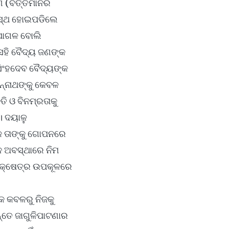
ି (ବର୍ତ୍ତମାନର
ୁସ୍ଥ ହୋଇପଡିଲେ
 ପାଗଳ ବୋଲି
ସେହି ବୈଦ୍ୟ ଜଣଙ୍କ
ସିଂହଦେବ ବୈଦ୍ୟଙ୍କ
ଗନ୍ନାଥଙ୍କୁ କେବଳ
ତି ଓ ବିନମ୍ରତାକୁ
। ଦୟାଳୁ
ଣକ ତାଙ୍କୁ ଗୋପନରେ
ନ ଅବସ୍ଥାରେ ନିମ
୍ରୀକ୍ଷେତ୍ର ଉପକୂଳରେ
କ କବଳରୁ ନିଜକୁ
୍ତେ ଜାଗୁଳିପାଟଣାର