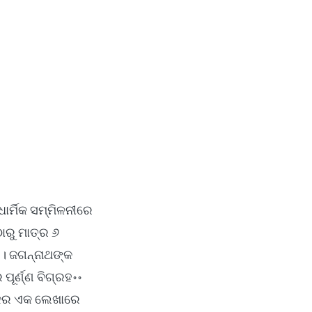
ର୍ମିକ ସମ୍ମିଳନୀରେ
ଠାରୁ ମାତ୍ର ୬
ି । ଜଗନ୍ନାଥଙ୍କ
ପୂର୍ଣ୍ଣ ବିଗ୍ରହ॰॰
ଙ୍କର ଏକ ଲେଖାରେ