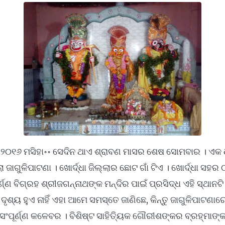
 ୨୦୧୬ ମସିହା॰॰ ସେଦିନ ଥାଏ ଶ୍ରାବଣ ମାସର ଶେଷ ସୋମବାର । ଏକ ଧା
 ଜାଗୁଳିପାଟଣା । ଖୋର୍ଦ୍ଧା ଜିଲ୍ଲାର ଛୋଟ ଗାଁ ଟିଏ । ଖୋର୍ଦ୍ଧା ସହର 
୍ଣ୍ଣ ବିଗ୍ରହ ଶ୍ରୀଜଗନ୍ନାଥଙ୍କ ମନ୍ଦିର ପାଇଁ ପ୍ରସିଦ୍ଧ ଏହି ସ୍ଥାନଟ
ୃଶ୍ୟ ହୁଏ ନାହିଁ ଏହା ଆମେ ସମସ୍ତେ ଜାଣିଛେ, କିନ୍ତୁ ଜାଗୁଳିପାଟଣାରେ 
ସଂପୂର୍ଣ୍ଣ କଳେବର । ବିଶିଷ୍ଟ ସାହିତ୍ୟିକ ଗୌରୀଶଙ୍କର ବ୍ରହ୍ମା