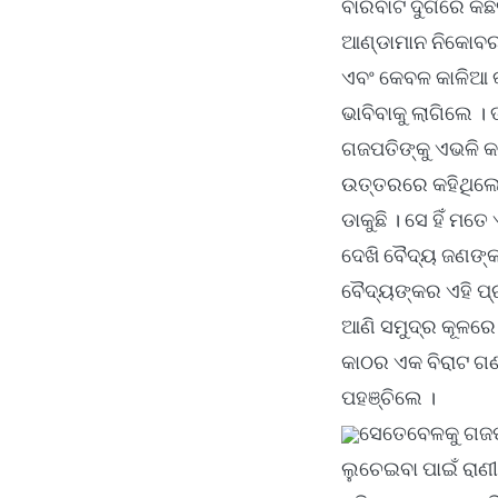
ବାରବାଟି ଦୁର୍ଗରେ କି
ଆଣ୍ଡାମାନ ନିକୋବର
ଏବଂ କେବଳ କାଳିଆ କ
ଭାବିବାକୁ ଲାଗିଲେ ।
ଗଜପତିଙ୍କୁ ଏଭଳି କ
ଉତ୍ତରରେ କହିଥିଲେ “
ଡାକୁଛି । ସେ ହିଁ ମତ
ଦେଖି ବୈଦ୍ୟ ଜଣଙ୍କ 
ବୈଦ୍ୟଙ୍କର ଏହି ପ୍
ଆଣି ସମୁଦ୍ର କୂଳରେ
କାଠର ଏକ ବିରାଟ ଗଣ୍
ପହଞ୍ଚିଲେ ।
ସେତେବେଳକୁ ଗଜପତ
ଲୁଚେଇବା ପାଇଁ ରାଣ