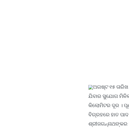
ଅଗଷ୍ଟ ୧୫ ତାରିଖ
ଯିବାର ସୁଯୋଗ ମିଳିଲା
କିଲୋମିଟର ଦୂର । ପୂର
ବିଗ୍ରହରେ ହାତ ପାଦ ଦ
ଶ୍ରୀଜଗନ୍ନାଥଙ୍କର 