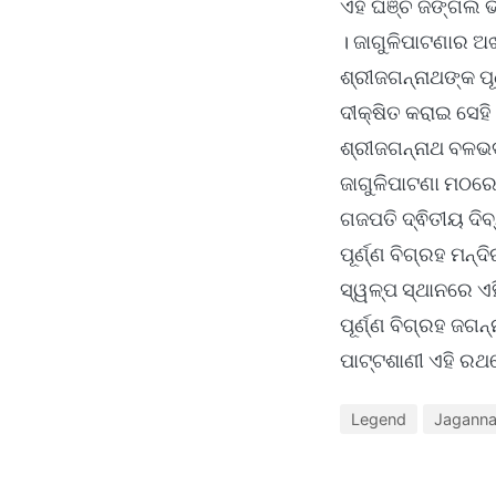
ଏହି ଘଞ୍ଚ ଜଙ୍ଗଲ ଭ
। ଜାଗୁଳିପାଟଣାର ଅ
ଶ୍ରୀଜଗନ୍ନାଥଙ୍କ ପୂର
ଦୀକ୍ଷିତ କରାଇ ସେହ
ଶ୍ରୀଜଗନ୍ନାଥ ବଳଭଦ୍ର 
ଜାଗୁଳିପାଟଣା ମଠରେ 
ଗଜପତି ଦ୍ଵିତୀୟ ଦିବ
ପୂର୍ଣ୍ଣ ବିଗ୍ରହ ମ
ସ୍ୱଳ୍ପ ସ୍ଥାନରେ ଏହ
ପୂର୍ଣ୍ଣ ବିଗ୍ରହ ଜ
ପାଟ୍ଟଶାଣୀ ଏହି ରଥରେ
Legend
Jaganna