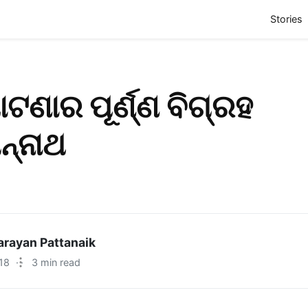
(
Stories
ାଟଣାର ପୂର୍ଣ୍ଣ ବିଗ୍ରହ
ନ୍ନାଥ
rayan Pattanaik
18
·
3 min read