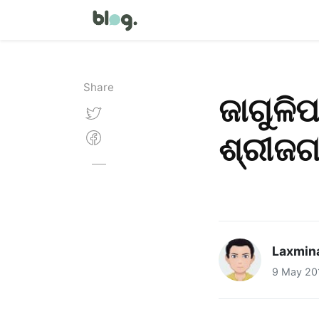
Share
ଜାଗୁଳିପ
ଶ୍ରୀଜଗ
Laxmina
9 May 20