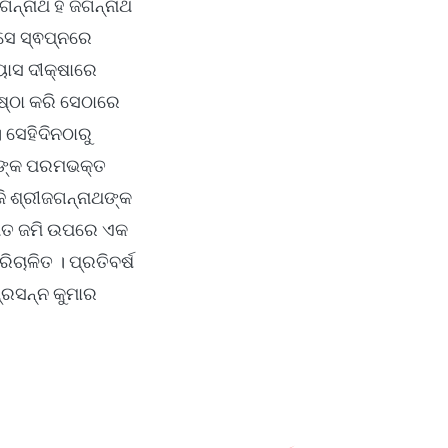
୍ନାଥ ହିଁ ଜଗନ୍ନାଥ
ସେ ସ୍ଵପ୍ନରେ
୍ୟାସ ଦୀକ୍ଷାରେ
ଷ୍ଠା କରି ସେଠାରେ
। ସେହିଦିନଠାରୁ
ାଥଙ୍କ ପରମଭକ୍ତ
ଜି ଶ୍ରୀଜଗନ୍ନାଥଙ୍କ
ମିତ ଜମି ଉପରେ ଏକ
ଚାଳିତ । ପ୍ରତିବର୍ଷ
୍ରସନ୍ନ କୁମାର