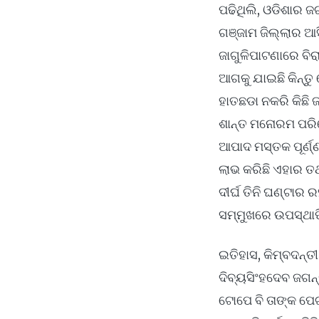
ପଢିଥିଲି, ଓଡିଶାର ଜ
ଗଞ୍ଜାମ ଜିଲ୍ଲାର ଆ
ଜାଗୁଳିପାଟଣାରେ ବିର
ଆଗକୁ ଯାଇଛି କିନ୍ତୁ
ହାତଛଡା ନକରି କିଛି
ଶାନ୍ତ ମନୋରମ ପରି
ଆପାଦ ମସ୍ତକ ପୂର୍ଣ୍
ଲାଭ କରିଛି ଏହାର ତଥ
ଦୀର୍ଘ ତିନି ଘଣ୍ଟା
ସମ୍ମୁଖରେ ଉପସ୍ଥାପ
ଇତିହାସ, କିମ୍ବଦନ୍ତ
ଦିବ୍ୟସିଂହଦେବ ଜଗନ୍
ଟୋପେ ବି ତାଙ୍କ ପେ