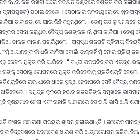
ଛିଦିନ ବନ୍ଦୀ କରି ରଖିବା ପରେ ନିର୍ବାସନ ଦଣ୍ଡରେ ଦଣ୍ଡିତ କରି କଳାପାଣ
 ଦ୍ବୀପପୁଞ୍ଜ) ପଠାଇ ଦେଲେ । ସେଠାକାର ଜଳବାଯୁରେ ସେ ଖୁବ ଅସ
ାଳିଆ ଡାକ ଛଡା ସେ ଆଉ କିଛି କହୁନଥିଲେ । ତେଣୁ ତାଙ୍କୁ ସମସ୍ତେ
 ତାଙ୍କର ସେବା କରୁଥିବା ବୈଦ୍ୟ ଜଣଙ୍କର ନାଁ ଥିଲା କାଳିଆ । ତେଣୁ 
ାଳିଆ ଡାକର କାରଣ ପଚାରିଥିଲେ । ଅସୁସ୍ଥ ଗଜପତି ଦ୍ଵିତୀୟ ଦିବ୍ୟ
ମୁଁ ଆପଣଙ୍କ ନାଁ ଧରି କାଳିଆ ବୋଲି ଡାକୁନାହିଁ ମୁଁ ମୋର ପ୍ରିୟ ଜ
େ ଏଠୁ କେବଳ ମୁକ୍ତ କରି ପାରିବେ ।“ ବନ୍ଦୀ ଗଜପତିଙ୍କର ଏତାଦୃଶ ଭକ୍
ତାଙ୍କୁ ସେଠାରୁ ଗୋପନରେ ମୁକ୍ତ କରିଦେବାକୁ ପ୍ରତିଶ୍ରୁତି ଦେଲେ 
ରତିଶ୍ରୁତିରେ ରାଜା ଧୀରେ ଧୀରେ ସୁସ୍ଥ ହେବାପରେ ସେହି ବୈଦ୍ୟ ଜ
 ଛାଡିଦେଲେ । ସମୁଦ୍ର କୂଳରେ ହଠାତ ଗଜପତିଙ୍କ ସମୁଖରେ ଭାସମା
ଡି ଦୃଶ୍ୟମାନ ହେଲା ଏବଂ ତାହାରି ସାହାରାରେ ସେ ଭାସି ଭାସି ଆସି ଶ
ି ବଂଶର ମହାରାଣୀ ରାଜ୍ୟର ଶାସନ ତୁଲାଉଥାନ୍ତି । ଇଂରେଜ ମାନଙ୍
ୀଙ୍କ ନିର୍ଦ୍ଦେଶରେ ଛଦ୍ମବେଶ ଧାରଣ କରି ଆତ୍ମଗୋପନ କରିବା ନିମନ